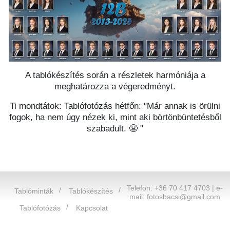
A tablókészítés során a részletek harmóniája a
meghatározza a végeredményt.
Ti mondtátok: Tablófotózás hétfőn: "Már annak is örülni
fogok, ha nem úgy nézek ki, mint aki börtönbüntetésből
szabadult. 😬 "
Telefon: +36 70 417 4703 | e-
Tablóminták
Tablókészítés
mail:
fotosbacsi@gmail.com
Tablófotózás
Kapcsolat