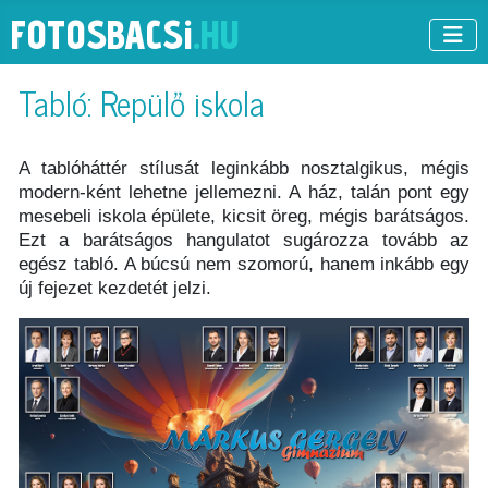
FOTOSBACS
i
.HU
Tabló: Repülő iskola
A tablóháttér stílusát leginkább nosztalgikus, mégis
modern-ként lehetne jellemezni. A ház, talán pont egy
mesebeli iskola épülete, kicsit öreg, mégis barátságos.
Ezt a barátságos hangulatot sugározza tovább az
egész tabló. A búcsú nem szomorú, hanem inkább egy
új fejezet kezdetét jelzi.