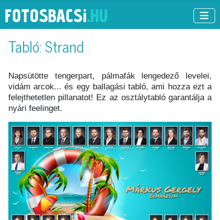
FOTOSBACS
i
.HU
Tabló: Strand
Napsütötte tengerpart, pálmafák lengedező levelei,
vidám arcok... és egy ballagási tabló, ami hozza ezt a
felejthetetlen pillanatot! Ez az osztálytabló garantálja a
nyári feelinget.