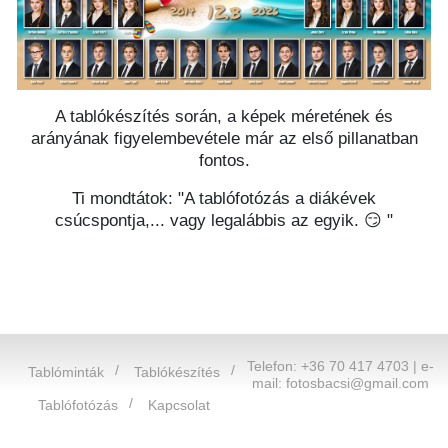
A tablókészítés során, a képek méretének és
arányának figyelembevétele már az első pillanatban
fontos.
Ti mondtátok: "A tablófotózás a diákévek
csúcspontja,... vagy legalábbis az egyik. 😏 "
Telefon: +36 70 417 4703 | e-
Tablóminták
Tablókészítés
mail:
fotosbacsi@gmail.com
Tablófotózás
Kapcsolat